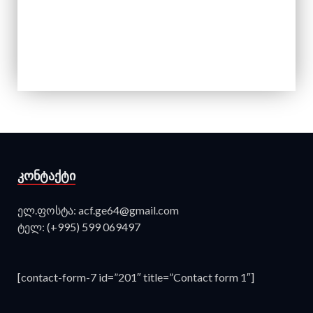
ᲙᲝᲜᲢᲐᲥᲢᲘ
ელ.ფოსტა: acf.ge64@gmail.com
ტელ: (+995) 599 069497
[contact-form-7 id=”201″ title=”Contact form 1″]