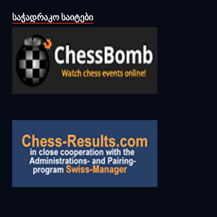
ᲡᲐᲭᲐᲓᲠᲐᲙᲝ ᲡᲐᲘᲢᲔᲑᲘ