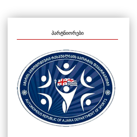
ᲞᲐᲠᲢᲜᲘᲝᲠᲔᲑᲘ