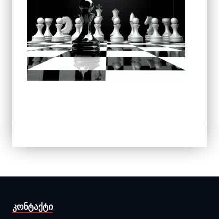
ᲙᲝᲜᲢᲐᲥᲢᲘ