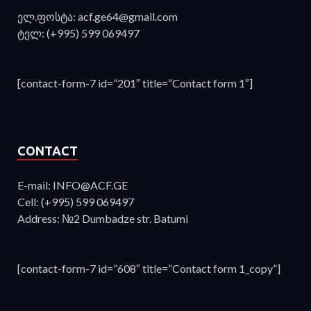
ელ.ფოსტა: acf.ge64@gmail.com
ტელ: (+995) 599 069497
[contact-form-7 id=”201″ title=”Contact form 1″]
CONTACT
E-mail: INFO@ACF.GE
Cell: (+995) 599 069497
Address: №2 Dumbadze str. Batumi
[contact-form-7 id=”608″ title=”Contact form 1_copy”]