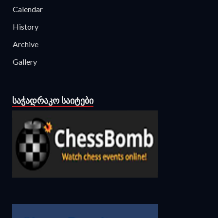
Calendar
History
Archive
Gallery
ᲡᲐᲭᲐᲓᲠᲐᲙᲝ ᲡᲐᲘᲢᲔᲑᲘ