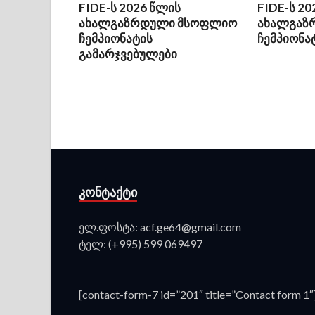
FIDE-ს 2026 წლის
FIDE-ს 20
ახალგაზრდული მსოფლიო
ახალგაზ
ჩემპიონატის
ჩემპიონა
გამარჯვებულები
ᲙᲝᲜᲢᲐᲥᲢᲘ
ელ.ფოსტა: acf.ge64@gmail.com
ტელ: (+995) 599 069497
[contact-form-7 id=”201″ title=”Contact form 1″