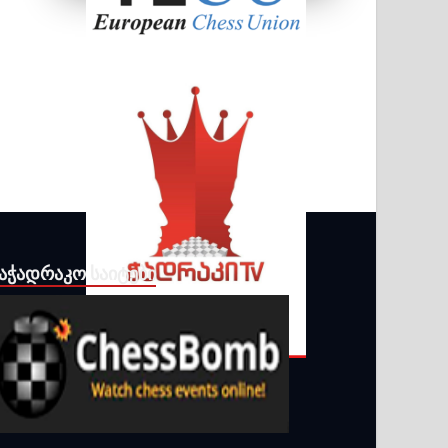
ᲐᲭᲐᲓᲠᲐᲙᲝ ᲡᲐᲘᲢᲔᲑᲘ