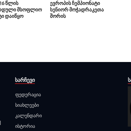
26 წლის
ევროპის ჩემპიონატი
რდული მსოფლიო
სენიორ მოჭადრაკეთა
ტი დაიწყო
შორის
ᲡᲐᲠᲩᲔᲕᲘ
Ს
ფედერაცია
სიახლეები
კალენდარი
]
ისტორია