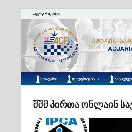
აგვისტო 8, 2026
ᲛᲗᲐᲕᲐᲠᲘ
ᲤᲔᲓᲔᲠᲐᲪᲘᲐ
ᲡᲘᲐᲮᲚᲔᲔ
შშმ პირთა ონლაინ ს