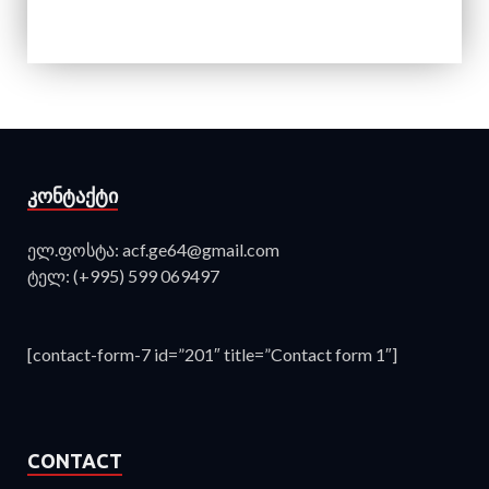
ᲙᲝᲜᲢᲐᲥᲢᲘ
ელ.ფოსტა: acf.ge64@gmail.com
ტელ: (+995) 599 069497
[contact-form-7 id=”201″ title=”Contact form 1″]
CONTACT