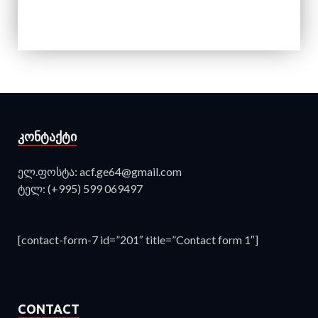
ᲙᲝᲜᲢᲐᲥᲢᲘ
ელ.ფოსტა: acf.ge64@gmail.com
ტელ: (+995) 599 069497
[contact-form-7 id=”201″ title=”Contact form 1″]
CONTACT