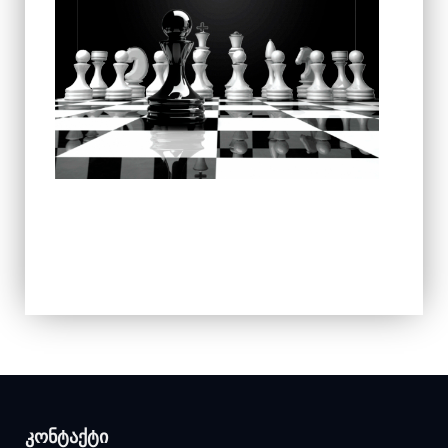
ᲙᲝᲜᲢᲐᲥᲢᲘ