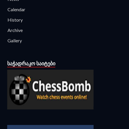
Calendar
History
Archive
Gallery
ᲡᲐᲭᲐᲓᲠᲐᲙᲝ ᲡᲐᲘᲢᲔᲑᲘ