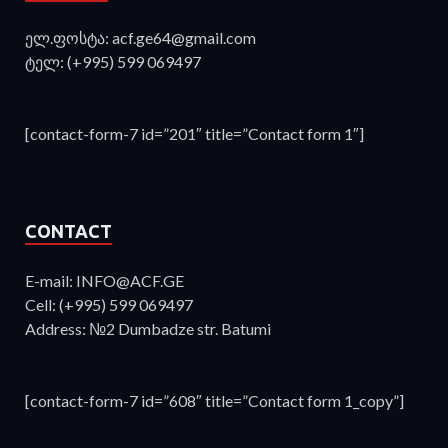
ელ.ფოსტა: acf.ge64@gmail.com
ტელ: (+995) 599 069497
[contact-form-7 id=”201″ title=”Contact form 1″]
CONTACT
E-mail: INFO@ACF.GE
Cell: (+995) 599 069497
Address: №2 Dumbadze str. Batumi
[contact-form-7 id=”608″ title=”Contact form 1_copy”]