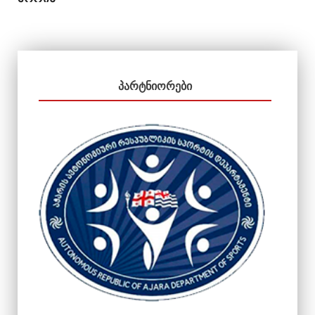
ᲞᲐᲠᲢᲜᲘᲝᲠᲔᲑᲘ