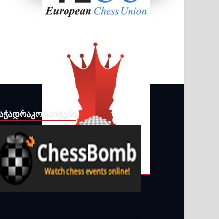
ᲐᲭᲐᲓᲠᲐᲙᲝ ᲡᲐᲘᲢᲔᲑᲘ