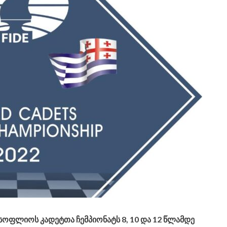
სოფლიოს კადეტთა ჩემპიონატს 8, 10 და 12 წლამდე