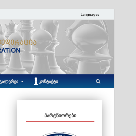
Languages
ACF
აჭარის ჭადრაკის ფედერაცია
ᲒᲐᲚᲔᲠᲔᲐ
ᲙᲝᲜᲢᲐᲥᲢᲘ
ᲞᲐᲠᲢᲜᲘᲝᲠᲔᲑᲘ