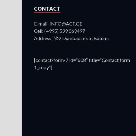
CONTACT
E-mail: INFO@ACF.GE
Cell: (+995) 599 069497
Address: №2 Dumbadze str. Batumi
[contact-form-7 id=”608″ title=”Contact form
1_copy”]