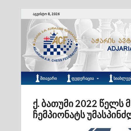
აგვისტო 8, 2026
ᲛᲗᲐᲕᲐᲠᲘ
ᲤᲔᲓᲔᲠᲐᲪᲘᲐ
ᲡᲘᲐᲮᲚᲔᲔ
ქ. ბათუმი 2022 წელ
ჩემპიონატს უმასპინძ