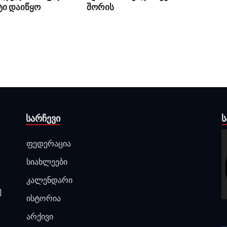
ტი დაიწყო
შორის
ᲡᲐᲠᲩᲔᲕᲘ
Ს
ფედერაცია
სიახლეები
კალენდარი
]
ისტორია
არქივი