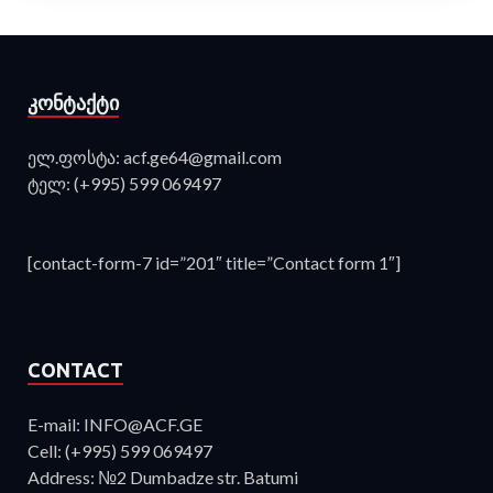
ᲙᲝᲜᲢᲐᲥᲢᲘ
ელ.ფოსტა: acf.ge64@gmail.com
ტელ: (+995) 599 069497
[contact-form-7 id=”201″ title=”Contact form 1″]
CONTACT
E-mail: INFO@ACF.GE
Cell: (+995) 599 069497
Address: №2 Dumbadze str. Batumi