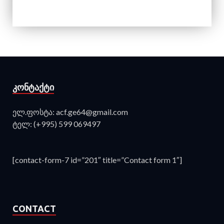
ᲙᲝᲜᲢᲐᲥᲢᲘ
ელ.ფოსტა: acf.ge64@gmail.com
ტელ: (+995) 599 069497
[contact-form-7 id=”201″ title=”Contact form 1″]
CONTACT