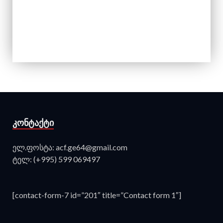
ᲙᲝᲜᲢᲐᲥᲢᲘ
ელ.ფოსტა: acf.ge64@gmail.com
ტელ: (+995) 599 069497
[contact-form-7 id=”201″ title=”Contact form 1″]