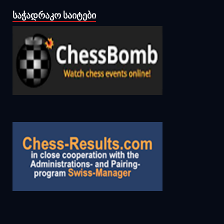
ᲡᲐᲭᲐᲓᲠᲐᲙᲝ ᲡᲐᲘᲢᲔᲑᲘ