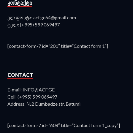
ᲙᲝᲜᲢᲐᲥᲢᲘ
ელ.ფოსტა: acf.ge64@gmail.com
ტელ: (+995) 599 069497
[contact-form-7 id=”201″ title=”Contact form 1″]
CONTACT
E-mail: INFO@ACF.GE
Cell: (+995) 599 069497
Address: №2 Dumbadze str. Batumi
[contact-form-7 id=”608″ title=”Contact form 1_copy”]