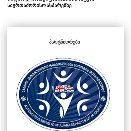
საერთაშორისო ასპარეზზე
ᲞᲐᲠᲢᲜᲘᲝᲠᲔᲑᲘ