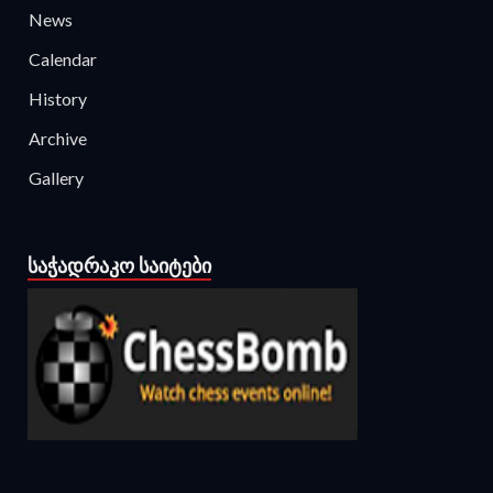
News
Calendar
History
Archive
Gallery
ᲡᲐᲭᲐᲓᲠᲐᲙᲝ ᲡᲐᲘᲢᲔᲑᲘ