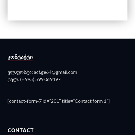
ᲙᲝᲜᲢᲐᲥᲢᲘ
ელ.ფოსტა: acf.ge64@gmail.com
ტელ: (+995) 599 069497
[contact-form-7 id=”201″ title=”Contact form 1″]
CONTACT