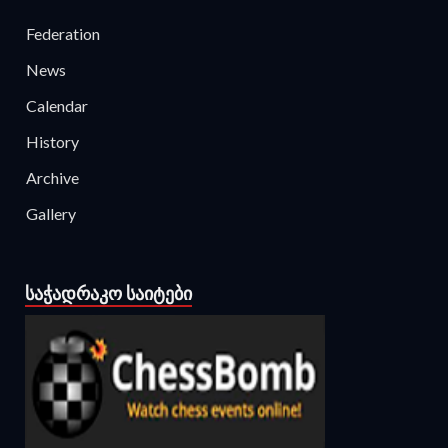
Federation
News
Calendar
History
Archive
Gallery
ᲡᲐᲭᲐᲓᲠᲐᲙᲝ ᲡᲐᲘᲢᲔᲑᲘ