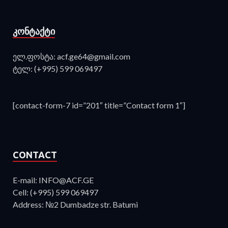
ᲙᲝᲜᲢᲐᲥᲢᲘ
ელ.ფოსტა: acf.ge64@gmail.com
ტელ: (+995) 599 069497
[contact-form-7 id=”201″ title=”Contact form 1″]
CONTACT
E-mail: INFO@ACF.GE
Cell: (+995) 599 069497
Address: №2 Dumbadze str. Batumi