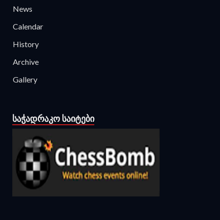
News
Calendar
History
Archive
Gallery
ᲡᲐᲭᲐᲓᲠᲐᲙᲝ ᲡᲐᲘᲢᲔᲑᲘ