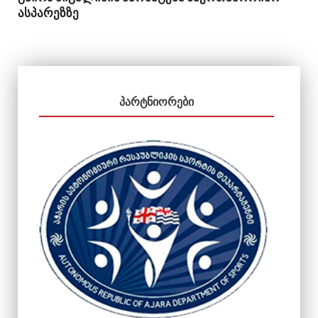
ასპარეზზე
ᲞᲐᲠᲢᲜᲘᲝᲠᲔᲑᲘ