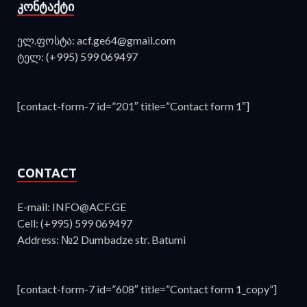
ᲙᲝᲜᲢᲐᲥᲢᲘ
ელ.ფოსტა: acf.ge64@gmail.com
ტელ: (+995) 599 069497
[contact-form-7 id=”201″ title=”Contact form 1″]
CONTACT
E-mail: INFO@ACF.GE
Cell: (+995) 599 069497
Address: №2 Dumbadze str. Batumi
[contact-form-7 id=”608″ title=”Contact form 1_copy”]