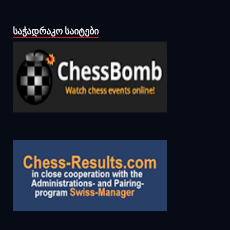
ᲡᲐᲭᲐᲓᲠᲐᲙᲝ ᲡᲐᲘᲢᲔᲑᲘ