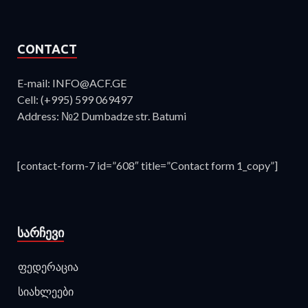
CONTACT
E-mail: INFO@ACF.GE
Cell: (+995) 599 069497
Address: №2 Dumbadze str. Batumi
[contact-form-7 id=”608″ title=”Contact form 1_copy”]
ᲡᲐᲠᲩᲔᲕᲘ
ფედერაცია
სიახლეები