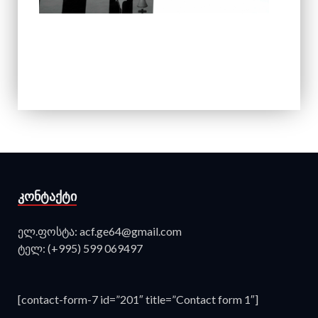
ᲙᲝᲜᲢᲐᲥᲢᲘ
ელ.ფოსტა: acf.ge64@gmail.com
ტელ: (+995) 599 069497
[contact-form-7 id=”201″ title=”Contact form 1″]