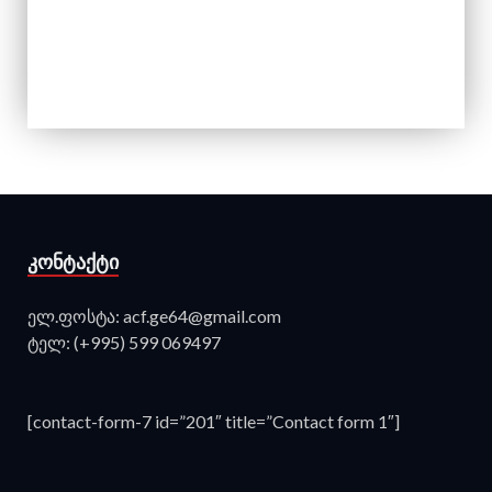
ᲙᲝᲜᲢᲐᲥᲢᲘ
ელ.ფოსტა: acf.ge64@gmail.com
ტელ: (+995) 599 069497
[contact-form-7 id=”201″ title=”Contact form 1″]