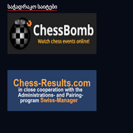
ᲡᲐᲭᲐᲓᲠᲐᲙᲝ ᲡᲐᲘᲢᲔᲑᲘ