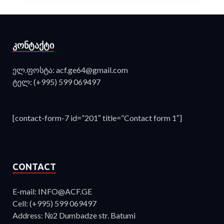
ᲙᲝᲜᲢᲐᲥᲢᲘ
ელ.ფოსტა: acf.ge64@gmail.com
ტელ: (+995) 599 069497
[contact-form-7 id=”201″ title=”Contact form 1″]
CONTACT
E-mail: INFO@ACF.GE
Cell: (+995) 599 069497
Address: №2 Dumbadze str. Batumi