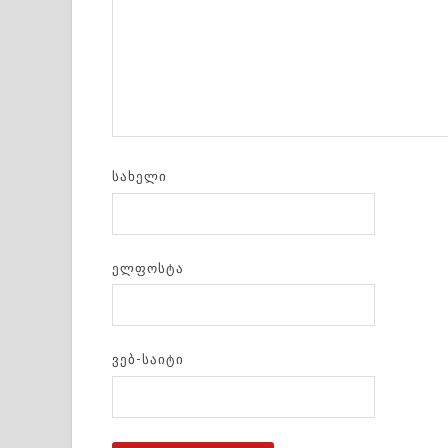
ᲡᲐᲮᲔᲚᲘ
ᲔᲚᲤᲝᲡᲢᲐ
ᲕᲔᲑ-ᲡᲐᲘᲢᲘ