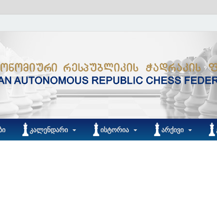
ᲑᲘ
ᲙᲐᲚᲔᲜᲓᲐᲠᲘ
ᲘᲡᲢᲝᲠᲘᲐ
ᲐᲠᲥᲘᲕᲘ