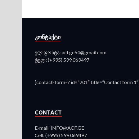
ᲙᲝᲜᲢᲐᲥᲢᲘ
ელ.ფოსტა: acf.ge64@gmail.com
ტელ: (+995) 599 069497
[contact-form-7 id=”201″ title=”Contact form 1″
CONTACT
E-mail: INFO@ACF.GE
Cell: (+995) 599 069497