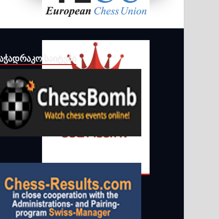
ᲐᲭᲐᲓᲠᲐᲙᲝ ᲡᲐᲘᲢᲔᲑᲘ