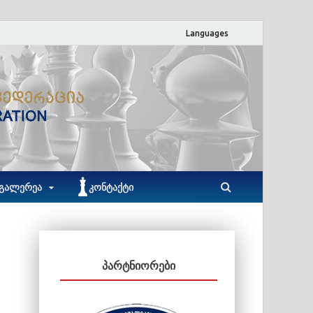
Languages
ACF
აჭარის ჭადრაკის ფედერაცია
ᲒᲐᲚᲔᲠᲔᲐ
ᲙᲝᲜᲢᲐᲥᲢᲘ
ᲞᲐᲠᲢᲜᲘᲝᲠᲔᲑᲘ