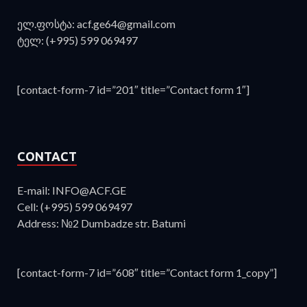
ელ.ფოსტა: acf.ge64@gmail.com
ტელ: (+995) 599 069497
[contact-form-7 id=”201″ title=”Contact form 1″]
CONTACT
E-mail: INFO@ACF.GE
Cell: (+995) 599 069497
Address: №2 Dumbadze str. Batumi
[contact-form-7 id=”608″ title=”Contact form 1_copy”]