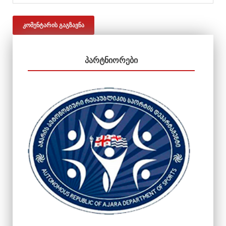
ᲞᲐᲠᲢᲜᲘᲝᲠᲔᲑᲘ