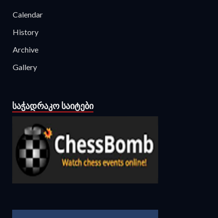
Calendar
History
Archive
Gallery
ᲡᲐᲭᲐᲓᲠᲐᲙᲝ ᲡᲐᲘᲢᲔᲑᲘ