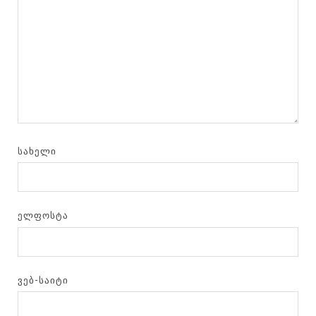
ᲡᲐᲮᲔᲚᲘ
ᲔᲚᲤᲝᲡᲢᲐ
ᲕᲔᲑ-ᲡᲐᲘᲢᲘ