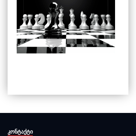
ᲙᲝᲜᲢᲐᲥᲢᲘ