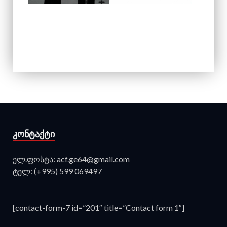
ᲙᲝᲜᲢᲐᲥᲢᲘ
ელ.ფოსტა: acf.ge64@gmail.com
ტელ: (+995) 599 069497
[contact-form-7 id=”201″ title=”Contact form 1″]