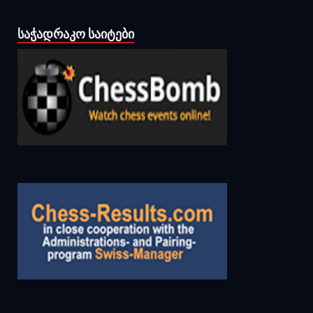
ᲡᲐᲭᲐᲓᲠᲐᲙᲝ ᲡᲐᲘᲢᲔᲑᲘ