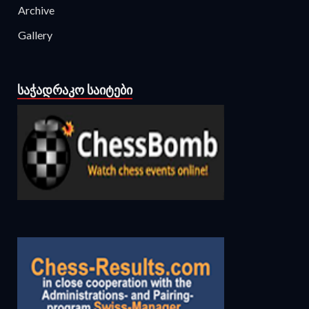
Archive
Gallery
ᲡᲐᲭᲐᲓᲠᲐᲙᲝ ᲡᲐᲘᲢᲔᲑᲘ