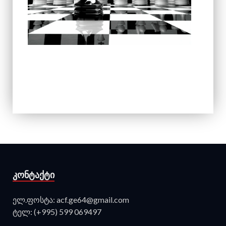
ᲙᲝᲜᲢᲐᲥᲢᲘ
ელ.ფოსტა: acf.ge64@gmail.com
ტელ: (+995) 599 069497