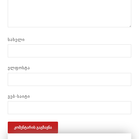
ᲡᲐᲮᲔᲚᲘ
ᲔᲚᲤᲝᲡᲢᲐ
ᲕᲔᲑ-ᲡᲐᲘᲢᲘ