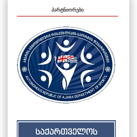
ᲞᲐᲠᲢᲜᲘᲝᲠᲔᲑᲘ