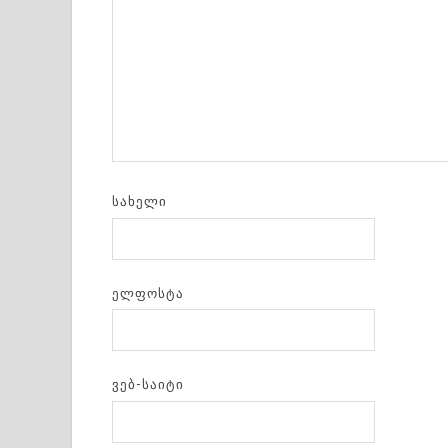
ᲡᲐᲮᲔᲚᲘ
ᲔᲚᲤᲝᲡᲢᲐ
ᲕᲔᲑ-ᲡᲐᲘᲢᲘ