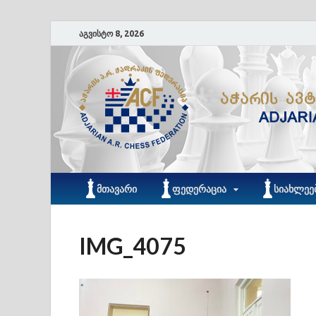
აგვისტო 8, 2026
ᲛᲗᲐᲕᲐᲠᲘ
ᲤᲔᲓᲔᲠᲐᲪᲘᲐ
ᲡᲘᲐᲮᲚᲔᲔ
IMG_4075