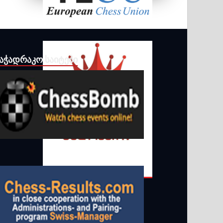
ᲐᲭᲐᲓᲠᲐᲙᲝ ᲡᲐᲘᲢᲔᲑᲘ