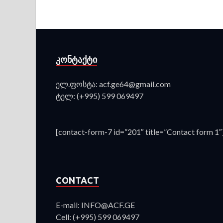
ᲙᲝᲜᲢᲐᲥᲢᲘ
ელ.ფოსტა: acf.ge64@gmail.com
ტელ: (+995) 599 069497
[contact-form-7 id=”201″ title=”Contact form 1″
CONTACT
E-mail: INFO@ACF.GE
Cell: (+995) 599 069497