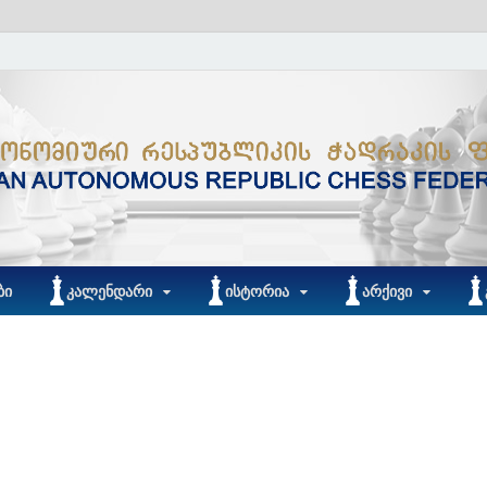
ᲑᲘ
ᲙᲐᲚᲔᲜᲓᲐᲠᲘ
ᲘᲡᲢᲝᲠᲘᲐ
ᲐᲠᲥᲘᲕᲘ