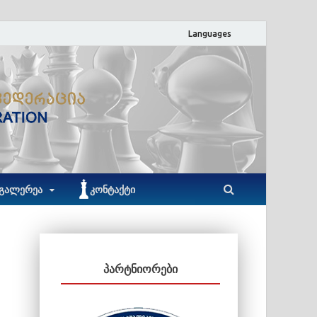
Languages
ACF
აჭარის ჭადრაკის ფედერაცია
ᲒᲐᲚᲔᲠᲔᲐ
ᲙᲝᲜᲢᲐᲥᲢᲘ
ᲞᲐᲠᲢᲜᲘᲝᲠᲔᲑᲘ