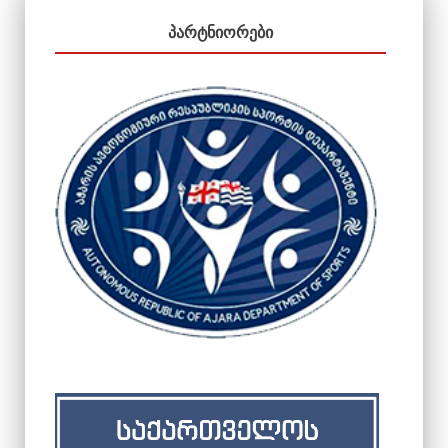
ᲞᲐᲠᲢᲜᲘᲝᲠᲔᲑᲘ