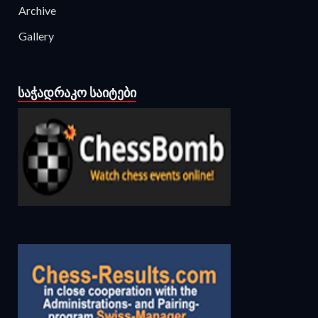
Archive
Gallery
ᲡᲐᲭᲐᲓᲠᲐᲙᲝ ᲡᲐᲘᲢᲔᲑᲘ