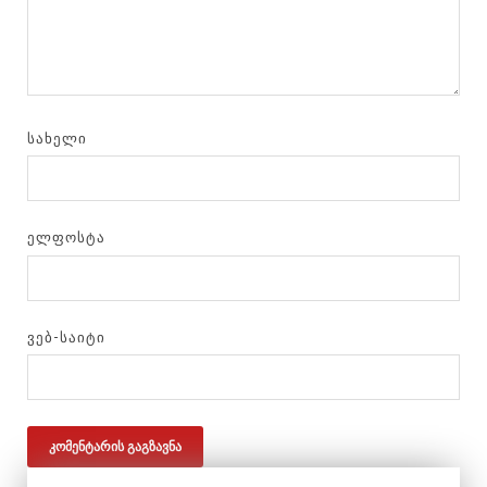
ᲡᲐᲮᲔᲚᲘ
ᲔᲚᲤᲝᲡᲢᲐ
ᲕᲔᲑ-ᲡᲐᲘᲢᲘ