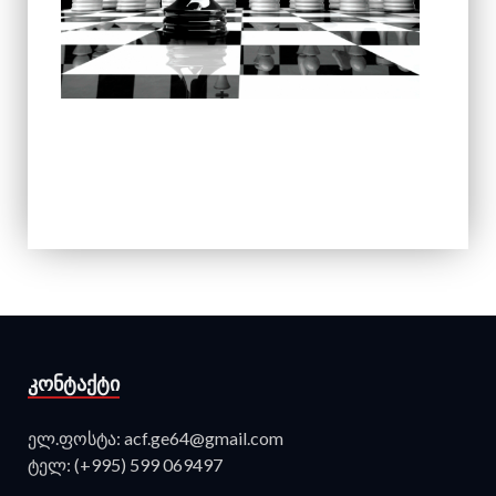
ᲙᲝᲜᲢᲐᲥᲢᲘ
ელ.ფოსტა: acf.ge64@gmail.com
ტელ: (+995) 599 069497