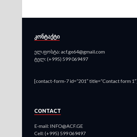
ᲙᲝᲜᲢᲐᲥᲢᲘ
ელ.ფოსტა: acf.ge64@gmail.com
ტელ: (+995) 599 069497
[contact-form-7 id=”201″ title=”Contact form 1″
CONTACT
E-mail: INFO@ACF.GE
Cell: (+995) 599 069497