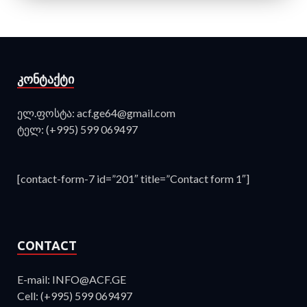
ᲙᲝᲜᲢᲐᲥᲢᲘ
ელ.ფოსტა: acf.ge64@gmail.com
ტელ: (+995) 599 069497
[contact-form-7 id=”201″ title=”Contact form 1″]
CONTACT
E-mail: INFO@ACF.GE
Cell: (+995) 599 069497