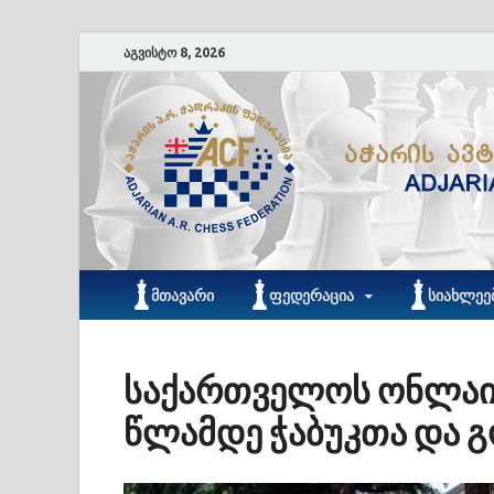
აგვისტო 8, 2026
ᲛᲗᲐᲕᲐᲠᲘ
ᲤᲔᲓᲔᲠᲐᲪᲘᲐ
ᲡᲘᲐᲮᲚᲔᲔ
საქართველოს ონლაინ
წლამდე ჭაბუკთა და 