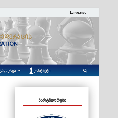
Languages
ACF
აჭარის ჭადრაკის ფედერაცია
ᲒᲐᲚᲔᲠᲔᲐ
ᲙᲝᲜᲢᲐᲥᲢᲘ
ᲞᲐᲠᲢᲜᲘᲝᲠᲔᲑᲘ