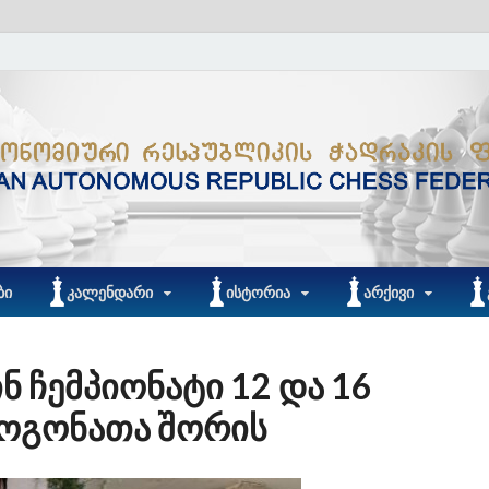
ᲑᲘ
ᲙᲐᲚᲔᲜᲓᲐᲠᲘ
ᲘᲡᲢᲝᲠᲘᲐ
ᲐᲠᲥᲘᲕᲘ
 ჩემპიონატი 12 და 16
გოგონათა შორის