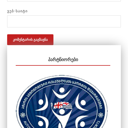
ᲕᲔᲑ-ᲡᲐᲘᲢᲘ
ᲞᲐᲠᲢᲜᲘᲝᲠᲔᲑᲘ