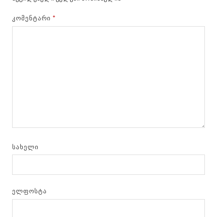
ᲙᲝᲛᲔᲜᲢᲐᲠᲘ
*
ᲡᲐᲮᲔᲚᲘ
ᲔᲚᲤᲝᲡᲢᲐ