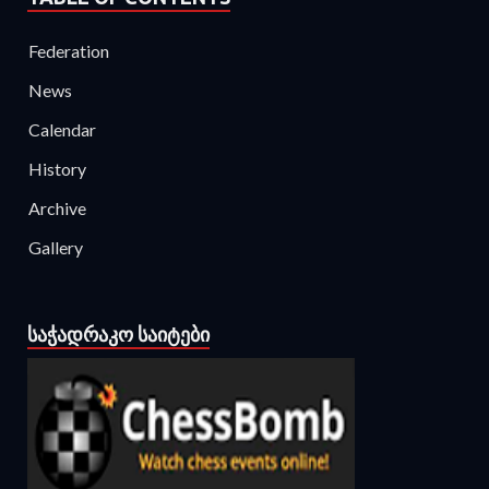
Federation
News
Calendar
History
Archive
Gallery
ᲡᲐᲭᲐᲓᲠᲐᲙᲝ ᲡᲐᲘᲢᲔᲑᲘ