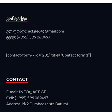
ᲙᲝᲜᲢᲐᲥᲢᲘ
ელ.ფოსტა: acf.ge64@gmail.com
ტელ: (+995) 599 069497
[contact-form-7 id=”201″ title=”Contact form 1″]
CONTACT
E-mail: INFO@ACF.GE
Cell: (+995) 599 069497
Address: №2 Dumbadze str. Batumi