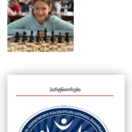
ᲞᲐᲠᲢᲜᲘᲝᲠᲔᲑᲘ