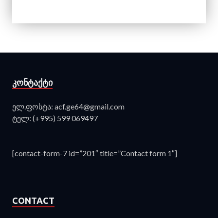
ᲙᲝᲜᲢᲐᲥᲢᲘ
ელ.ფოსტა: acf.ge64@gmail.com
ტელ: (+995) 599 069497
[contact-form-7 id=”201″ title=”Contact form 1″]
CONTACT