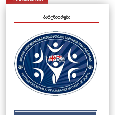
ᲞᲐᲠᲢᲜᲘᲝᲠᲔᲑᲘ