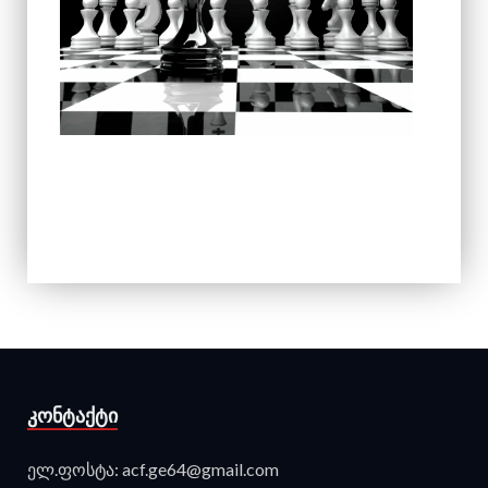
ᲙᲝᲜᲢᲐᲥᲢᲘ
ელ.ფოსტა: acf.ge64@gmail.com