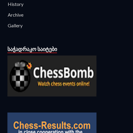
History
Archive
Gallery
ᲡᲐᲭᲐᲓᲠᲐᲙᲝ ᲡᲐᲘᲢᲔᲑᲘ