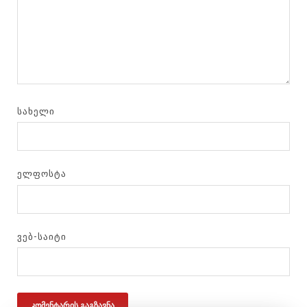
ᲡᲐᲮᲔᲚᲘ
ᲔᲚᲤᲝᲡᲢᲐ
ᲕᲔᲑ-ᲡᲐᲘᲢᲘ