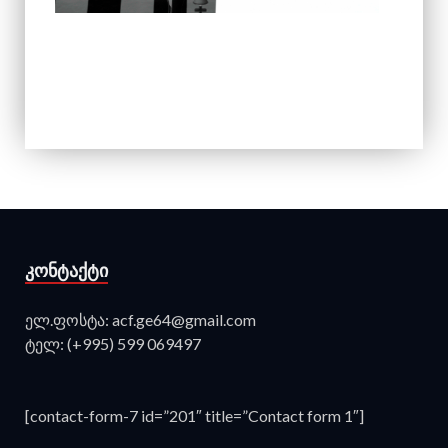
ᲙᲝᲜᲢᲐᲥᲢᲘ
ელ.ფოსტა: acf.ge64@gmail.com
ტელ: (+995) 599 069497
[contact-form-7 id=”201″ title=”Contact form 1″]