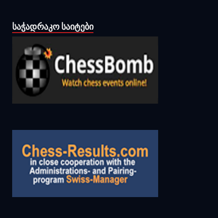
ᲡᲐᲭᲐᲓᲠᲐᲙᲝ ᲡᲐᲘᲢᲔᲑᲘ