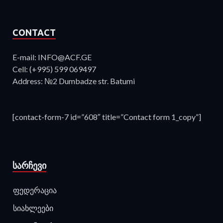
CONTACT
E-mail: INFO@ACF.GE
Cell: (+995) 599 069497
Address: №2 Dumbadze str. Batumi
[contact-form-7 id=”608″ title=”Contact form 1_copy”]
ᲡᲐᲠᲩᲔᲕᲘ
ფედერაცია
სიახლეები