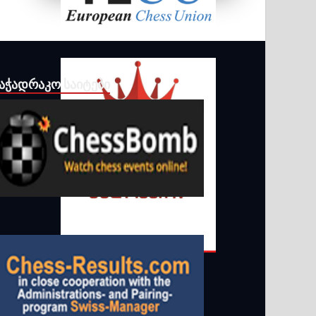
ᲐᲭᲐᲓᲠᲐᲙᲝ ᲡᲐᲘᲢᲔᲑᲘ