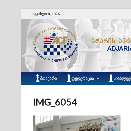
აგვისტო 8, 2026
ᲛᲗᲐᲕᲐᲠᲘ
ᲤᲔᲓᲔᲠᲐᲪᲘᲐ
ᲡᲘᲐᲮᲚᲔᲔ
IMG_6054