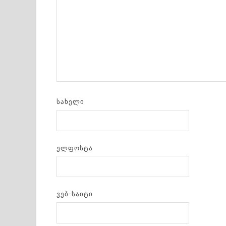
ᲡᲐᲮᲔᲚᲘ
ᲔᲚᲤᲝᲡᲢᲐ
ᲕᲔᲑ-ᲡᲐᲘᲢᲘ