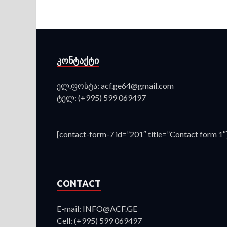
ᲙᲝᲜᲢᲐᲥᲢᲘ
ელ.ფოსტა: acf.ge64@gmail.com
ტელ: (+995) 599 069497
[contact-form-7 id=”201″ title=”Contact form 1″
CONTACT
E-mail: INFO@ACF.GE
Cell: (+995) 599 069497