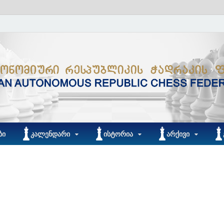
ᲑᲘ
ᲙᲐᲚᲔᲜᲓᲐᲠᲘ
ᲘᲡᲢᲝᲠᲘᲐ
ᲐᲠᲥᲘᲕᲘ