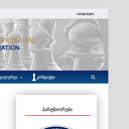
Languages
ACF
აჭარის ჭადრაკის ფედერაცია
ᲒᲐᲚᲔᲠᲔᲐ
ᲙᲝᲜᲢᲐᲥᲢᲘ
ᲞᲐᲠᲢᲜᲘᲝᲠᲔᲑᲘ