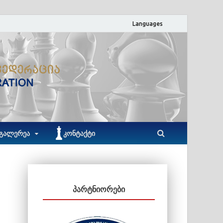
Languages
ACF
აჭარის ჭადრაკის ფედერაცია
ᲒᲐᲚᲔᲠᲔᲐ
ᲙᲝᲜᲢᲐᲥᲢᲘ
ᲞᲐᲠᲢᲜᲘᲝᲠᲔᲑᲘ