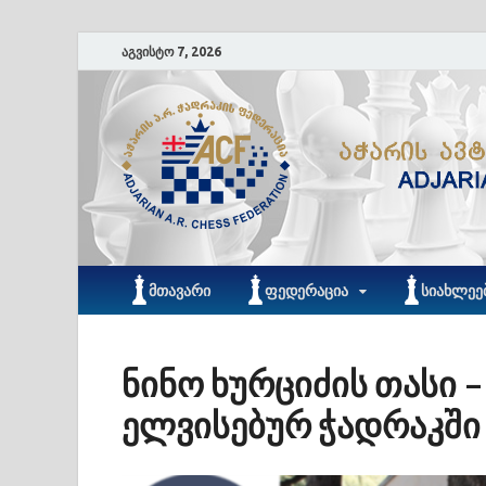
აგვისტო 7, 2026
ᲛᲗᲐᲕᲐᲠᲘ
ᲤᲔᲓᲔᲠᲐᲪᲘᲐ
ᲡᲘᲐᲮᲚᲔᲔ
ნინო ხურციძის თასი 
ელვისებურ ჭადრაკში