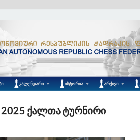
ᲑᲘ
ᲙᲐᲚᲔᲜᲓᲐᲠᲘ
ᲘᲡᲢᲝᲠᲘᲐ
ᲐᲠᲥᲘᲕᲘ
– 2025 ქალთა ტურნირი