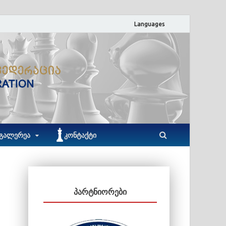
Languages
ACF
აჭარის ჭადრაკის ფედერაცია
ᲒᲐᲚᲔᲠᲔᲐ
ᲙᲝᲜᲢᲐᲥᲢᲘ
ᲞᲐᲠᲢᲜᲘᲝᲠᲔᲑᲘ