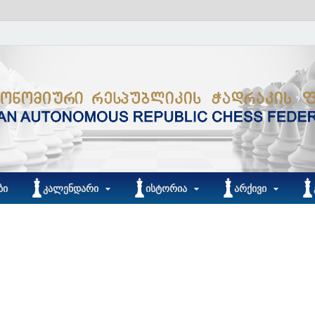
ᲑᲘ
ᲙᲐᲚᲔᲜᲓᲐᲠᲘ
ᲘᲡᲢᲝᲠᲘᲐ
ᲐᲠᲥᲘᲕᲘ