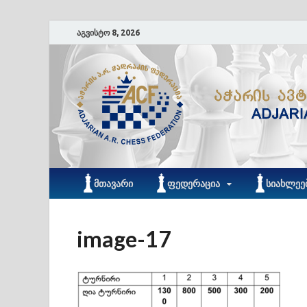
აგვისტო 8, 2026
ᲛᲗᲐᲕᲐᲠᲘ
ᲤᲔᲓᲔᲠᲐᲪᲘᲐ
ᲡᲘᲐᲮᲚᲔᲔ
image-17