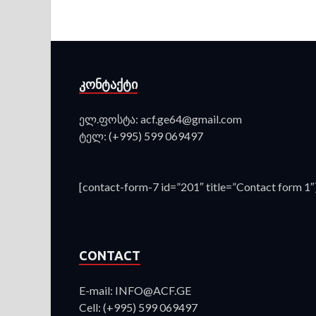
ᲙᲝᲜᲢᲐᲥᲢᲘ
ელ.ფოსტა: acf.ge64@gmail.com
ტელ: (+995) 599 069497
[contact-form-7 id=”201″ title=”Contact form 1″
CONTACT
E-mail: INFO@ACF.GE
Cell: (+995) 599 069497