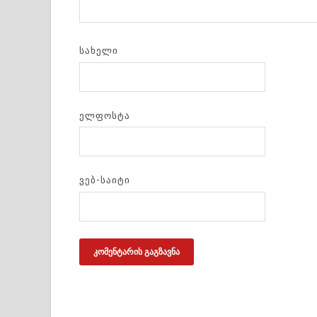
ᲡᲐᲮᲔᲚᲘ
ᲔᲚᲤᲝᲡᲢᲐ
ᲕᲔᲑ-ᲡᲐᲘᲢᲘ