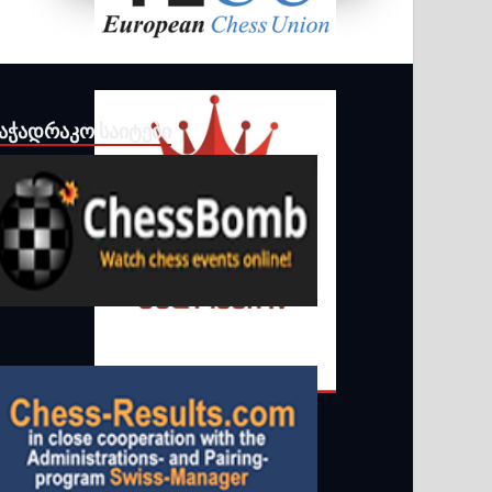
ᲐᲭᲐᲓᲠᲐᲙᲝ ᲡᲐᲘᲢᲔᲑᲘ