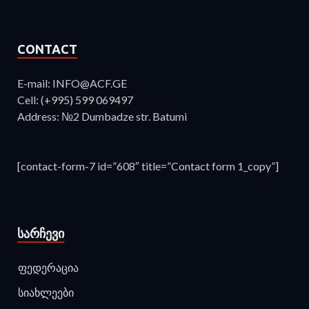
CONTACT
E-mail: INFO@ACF.GE
Cell: (+995) 599 069497
Address: №2 Dumbadze str. Batumi
[contact-form-7 id=”608″ title=”Contact form 1_copy”]
ᲡᲐᲠᲩᲔᲕᲘ
ფედერაცია
სიახლეები