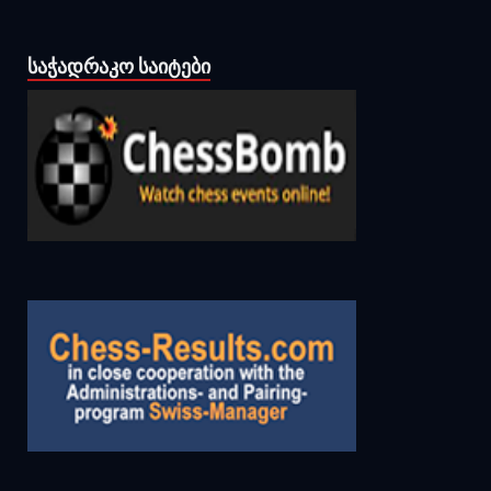
ᲡᲐᲭᲐᲓᲠᲐᲙᲝ ᲡᲐᲘᲢᲔᲑᲘ