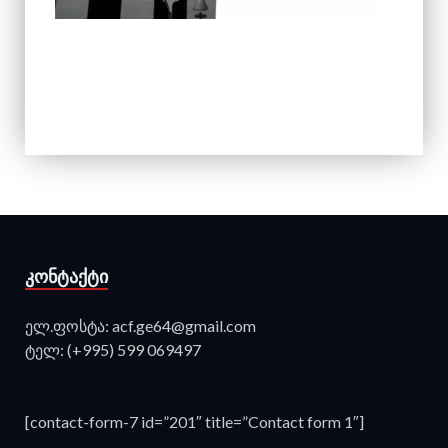
ᲙᲝᲜᲢᲐᲥᲢᲘ
ელ.ფოსტა: acf.ge64@gmail.com
ტელ: (+995) 599 069497
[contact-form-7 id=”201″ title=”Contact form 1″]