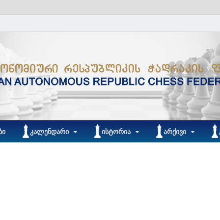
ᲑᲘ
ᲙᲐᲚᲔᲜᲓᲐᲠᲘ
ᲘᲡᲢᲝᲠᲘᲐ
ᲐᲠᲥᲘᲕᲘ