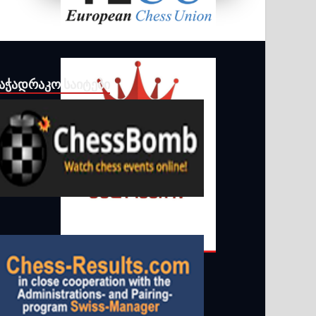
ᲐᲭᲐᲓᲠᲐᲙᲝ ᲡᲐᲘᲢᲔᲑᲘ