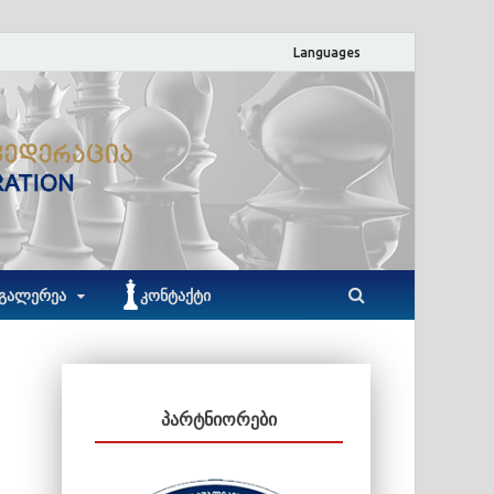
Languages
ACF
აჭარის ჭადრაკის ფედერაცია
ᲒᲐᲚᲔᲠᲔᲐ
ᲙᲝᲜᲢᲐᲥᲢᲘ
ᲞᲐᲠᲢᲜᲘᲝᲠᲔᲑᲘ