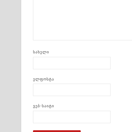
ᲡᲐᲮᲔᲚᲘ
ᲔᲚᲤᲝᲡᲢᲐ
ᲕᲔᲑ-ᲡᲐᲘᲢᲘ