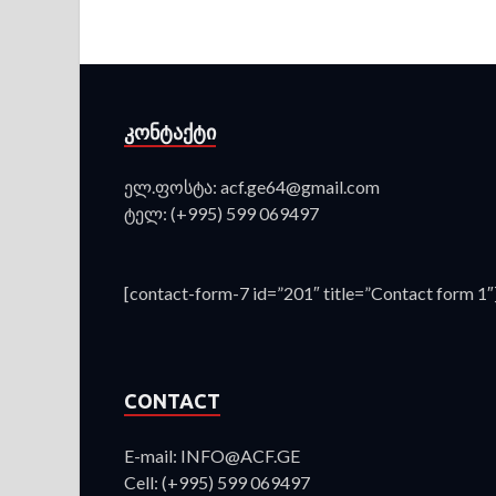
ᲙᲝᲜᲢᲐᲥᲢᲘ
ელ.ფოსტა: acf.ge64@gmail.com
ტელ: (+995) 599 069497
[contact-form-7 id=”201″ title=”Contact form 1″
CONTACT
E-mail: INFO@ACF.GE
Cell: (+995) 599 069497